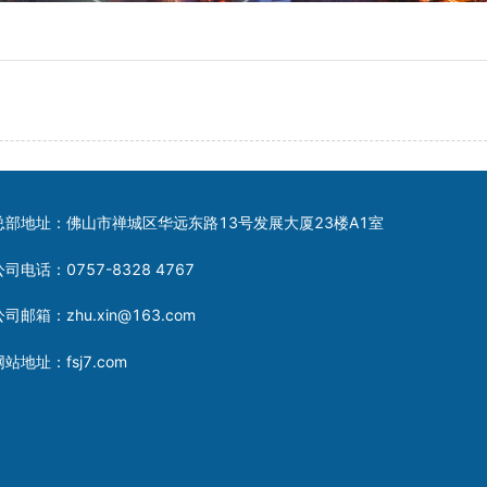
总部地址：佛山市禅城区华远东路13号发展大厦23楼A1室
公司电话：0757-8328 4767
公司邮箱：zhu.xin@163.com
网站地址：fsj7.com